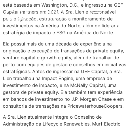
está baseada em Washington, D.C., e ingressou na GEF
Capital Partners em 2021. A Sra. Lien é responsável
ENG
ESTRATÉGIA DE INVESTIMENTO
IMPACTO & ESG
NOTÍCIAS & INSIGHTS
pela originação, estruturação e monitoramento de
investimentos na América do Norte, além de liderar a
estratégia de impacto e ESG na América do Norte.
Ela possui mais de uma década de experiência na
originação e execução de transações de private equity,
venture capital e growth equity, além de trabalhar de
perto com equipes de gestão e conselhos em iniciativas
estratégicas. Antes de ingressar na GEF Capital, a Sra.
Lien trabalhou na Impact Engine, uma empresa de
investimento de impacto, e na McNally Capital, uma
gestora de private equity. Ela também tem experiência
em bancos de investimento no J.P. Morgan Chase e em
consultoria de transações na PricewaterhouseCoopers.
A Sra. Lien atualmente integra o Conselho de
Administração da Lifecycle Renewables, Murf Electric