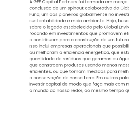
A GEF Capital Partners foi formada em março 
conclusão de um spinout colaborativo do Glo
Fund, um dos pioneiros globalmente no inves
sustentabilidade e meio ambiente. Hoje, busc
sobre o legado estabelecido pelo Global Envi
focando em investimentos que promovem efic
e contribuem para a construção de um futuro
Isso inclui empresas operacionais que possibi
ou melhoram a eficiência energética, que est
quantidade de resíduos que geramos ou águ
que constroem produtos usando menos mater
eficientes, ou que tomam medidas para melho
a conservação de nossa terra. Em outras pal
investir capital de modo que faça mais com 
o mundo ao nosso redor, ao mesmo tempo 
nossos investidores que participam de inves
Com escritórios localizados na região metrop
Washington, D.C., São Paulo – Brasil, e Mumba
mentalidade global, mas com decisões locai
investimentos principalmente nos Estados Unido