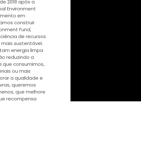
de 2018 após a
bal Environment
timento em
amos construir
ronment Fund,
iência de recursos
 mais sustentável.
litam energia limpa
ão reduzindo a
a que consumimos,
iais ou mais
rar a qualidade e
avras, queremos
menos, que melhore
que recompensa
timentos conosco.
olitana de
i – Índia, temos uma
s. Consideramos
s, Brasil e Índia,