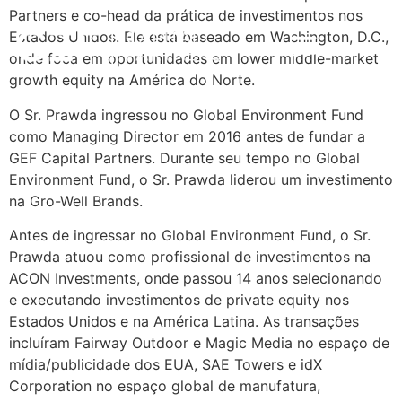
Partners e co-head da prática de investimentos nos
Estados Unidos. Ele está baseado em Washington, D.C.,
ENG
ESTRATÉGIA DE INVESTIMENTO
IMPACTO & ESG
NOTÍCIAS & INSIGHTS
onde foca em oportunidades em lower middle-market
growth equity na América do Norte.
O Sr. Prawda ingressou no Global Environment Fund
como Managing Director em 2016 antes de fundar a
GEF Capital Partners. Durante seu tempo no Global
Environment Fund, o Sr. Prawda liderou um investimento
na Gro-Well Brands.
Antes de ingressar no Global Environment Fund, o Sr.
Prawda atuou como profissional de investimentos na
ACON Investments, onde passou 14 anos selecionando
e executando investimentos de private equity nos
Estados Unidos e na América Latina. As transações
incluíram Fairway Outdoor e Magic Media no espaço de
mídia/publicidade dos EUA, SAE Towers e idX
Corporation no espaço global de manufatura,